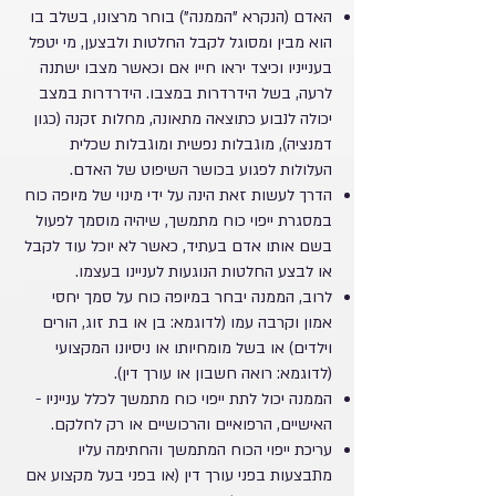
האדם (הנקרא "הממנה") בוחר מרצונו, בשלב בו
הוא מבין ומסוגל לקבל החלטות ולבצען, מי יטפל
בענייניו וכיצד יראו חייו אם וכאשר מצבו ישתנה
לרעה, בשל הידרדרות במצבו. הידרדרות במצב
יכולה לנבוע כתוצאה מתאונה, מחלות זקנה (כגון
דמנציה), מוגבלות נפשית ומוגבלות שכלית
העלולות לפגוע בכושר השיפוט של האדם.
הדרך לעשות זאת הינה על ידי מינוי של מיופה כוח
במסגרת ייפוי כוח מתמשך, שיהיה מוסמך לפעול
בשם אותו אדם בעתיד, כאשר לא יוכל עוד לקבל
או לבצע החלטות הנוגעות לעניינו בעצמו.
לרוב, הממנה יבחר במיופה כוח על סמך יחסי
אמון וקרבה עמו (לדוגמא: בן או בת זוג, הורים
וילדים) או בשל מומחיותו או ניסיונו המקצועי
(לדוגמא: רואה חשבון או עורך דין).
הממנה יכול לתת ייפוי כוח מתמשך לכלל ענייניו -
האישיים, הרפואיים והרכושיים או רק לחלקם.
עריכת ייפוי הכוח המתמשך והחתימה עליו
מתבצעות בפני עורך דין (או בפני בעל מקצוע אם