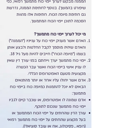
הממנה מבקש לערוך ייפוי כוח מתמשך רפואי, כפי
שיפורט בהמשך). בנוסף לחתימת הממנה, נדרשת
גם חתימת מיופה הכוח. חתימות אלו מהוות
הסכמה לתוכן ייפוי הכוח המתמשך.
מי יכול לערוך ייפוי כוח מתמשך?
האדם אשר מעניק ייפוי כוח על ענייניו ("הממנה")
והאדם שיהיה מוסמך לקבל החלטות ולבצע אותן
בשמו ("מיופה הכוח") חייבים להיות מעל גיל 18.
ייפוי כוח מתמשך יערך וייחתם בפני עורך דין שאין
לו עניין אישי בייפוי הכוח ואשר עבר הכשרה
מקצועית מטעם האפוטרופוס הכללי.
אדם אשר יחולו עליו אחד או יותר מהתנאים
הבאים לא יוכל להתמנות כמיופה כוח בייפוי כוח
מתמשך:
אדם שמונה לו אפוטרופוס, או שכבר קיים לגביו
ייפוי כוח מתמשך שנכנס לתוקף.
עורך הדין שהחתים על ייפוי הכוח המתמשך או
בעל מקצוע שהחתים על ייפוי כוח מתמשך רפואי
(רופא , פסיכולוג, אח או עובד סוציאלי).