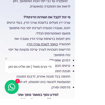
ההפקדה על גבי ייפוי הכוח המתמשך, ניתן
לראות את ההפקדה כמאושרת.
מי יכול לקבל את השירות הדיגיטלי?
עורכי דין פעילים בלשכת עורכי הדין, בעלי כרטיס
חכם, שעברו הכשרה לעריכת ייפוי כוח מתמשך
מטעם האפוטרופוס הכללי.
ניתן לצפות ברשימת עורכי הדין שעברו את
ההכשרה
באתר לשכת עורכי הדין
.
הדרישות הטכניות לצורך עריכה מקוונת של ייפוי
כוח מתמשך:
דפדפן Chrome.
כרטיס חכם.
היי נעים מאוד:) פנו אלינו גם כאן
תוכנת חתימה אלקטרונית Sign&Verify בלבד.
חתימה בכל תוכנה אחרת, לרבות התוכנה
1
המשמשת להגשה בנט המשפט, לא תתקבל.
מדפסת וסורק.
למידע נוסף במאמר מתוך אתר
https://www.gov.il/he