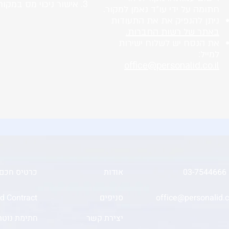
3. אישור ניכוי מס במקור
חתומה על ידי עו״ד נאמן למקור.
נ
יתן להנפיק את את התעודות
באתר של רשות החברות.
את הנסח יש לשלוח ישירות
למייל:
office@personalid.co.il
03
אודות
כרטיס חכם
office@personalid.co
סניפים
Pid Contract נדל
יצירת קשר
חתימת נוטרי