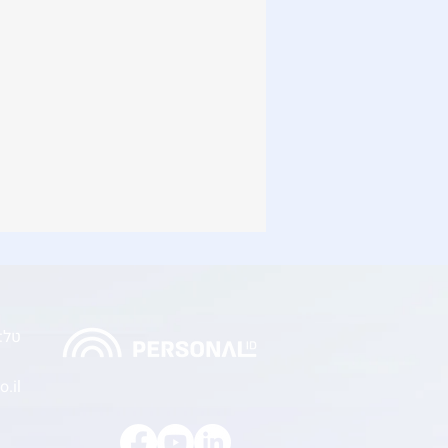
טל: -7544666
.il