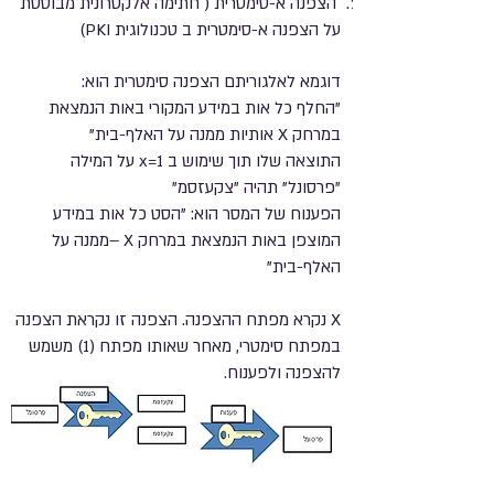
הצפנה א-סימטרית ( חתימה אלקטרונית מבוססת
על הצפנה א-סימטרית ב טכנולוגית PKI)
דוגמא לאלגוריתם הצפנה סימטרית הוא:
"החלף כל אות במידע המקורי באות הנמצאת
במרחק X אותיות ממנה על האלף-בית"
התוצאה שלו תוך שימוש ב x=1 על המילה
"פרסונל" תהיה "צקעזסמ"
הפענוח של המסר הוא: "הסט כל אות במידע
המוצפן באות הנמצאת במרחק X –ממנה על
האלף-בית"
X נקרא מפתח ההצפנה. הצפנה זו נקראת הצפנה
במפתח סימטרי, מאחר שאותו מפתח (1) משמש
להצפנה ולפענוח.