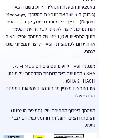
באמצעות הפעלת התהליך הידוע בשם HASH
(גיבוב) הוא יוצר את "תמצית המסמך" (Message
Digest) – רצף של מספרים שרק, אך ורק, המסמך
הנחתם יכול ליצר. לא ניתן לשחזר את המסמך
מתוך התמצית שלו, ושינוי של המסמך אפילו באות
אחת יגרום לפונקציית HASH לייצר "תמצית" שונה
לגמרי.
מנגנוני HASH ידועים ונפוצים הם MD5 ו- 1/2
SHA ( החתימה האלקטרונית מתבססת על מנגנון
SHA 2- HASH) .
את התמצית מצפין מר חותמני באמצעות המפתח
הפרטי שלו.
המסמך בצירוף החתימה שלו (תמצית מוצפנת)
והמפתח הציבורי של מר חותמני נשלחים לגב'
נמעני.