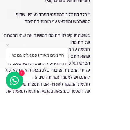
(Signature Verification)
* כלל התהליך המתמטי המתבצע הינו שקוף
למשתמש ומתבצע ע"י תוכנת החתימה.
בשיטה זו קיבלנו חתימה המשיגה את שתי המטרות
של חתימה:
חתימה על מסמך( Sign)- מר חותמני יכול להוכיח
היי נעים מאוד:) פנו אלינו גם כאן
שהוא חתם על המסמך. רק לו יש את המפתח
הפרטי ועל כן רק הוא יכול להצפין קובץ שנפתח
על ידי המפתח הציבורי שלו. מכאן הוא גם לא יכול
1
להתכחש למסמך (מאותה סיבה) .
חתימת המסמך (seal)- אם התמצית של המסמך
של המסמך שנמצאת בקובץ החתימה תואמת את
תמצית המסמך שהגיע – ודאי הוא שהמסמך לא
שונה. כל עריכה מחדש של המסמך תבטל את
תקפות החתימה הדיגיטלית הקיימת.
*** החתימה הדיגיטלית אינה מבטיחה את סודיות