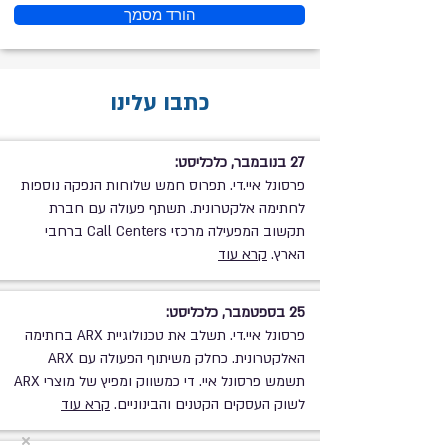
הורד מסמך
כתבו עלינו
27 בנובמבר, כלכליסט:
פרסונל איי.די. תפרוס חמש שלוחות הנפקה נוספות
לחתימה אלקטרונית. תשתף פעולה עם חברת
תקשוב המפעילה מרכזי Call Centers ברחבי
הארץ.
קרא עוד
25 בספטמבר, כלכליסט:
פרסונל איי.די. תשלב את טכנולוגיית ARX בחתימה
האלקטרונית. כחלק משיתוף הפעולה עם ARX
תשמש פרסונל איי. די כמשווק ומפיץ של מוצרי ARX
לשוק העסקים הקטנים והבינוניים.
קרא עוד