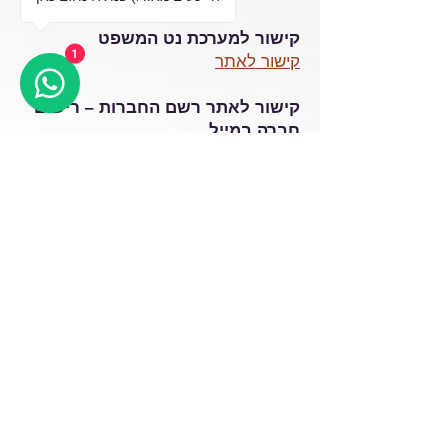
קישור למערכת נט המשפט
1
קישור לאתר
קישור לאתר רשם החברות – רישום
חברה במייל
קישור לאתר
קישור למסמך מערכת רישוי זמין –
הערכות טכנולוגית לעבודה עם
כרטיס חכם
קישור לאתר
קישור לפרויקט "שער עולמי"
קישור לאתר
מרכז תמיכה למערכת שער עולמי
ימים א' – ה', בשעות: 8:00 – 22:00
טלפון:
03-5312222
דוא"ל:
Support.ShaarolamiNG@tax