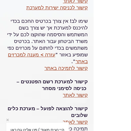
קישור לאתר
קישור לכניסה ישירות למערכת
שימו לב! אין צורך בכרטיס החכם בכדי
להיכנס למערכת אך יש צורך בשם
המשתמש והסיסמה שהוקצו לכם על ידי
משרד הביטחון עבור האתר. בכרטיס
משתמשים בכדי לחתום על מכרזים כפי
שמופיע באזור "
עזרה > מענה למכרזים
באתר
".
קישור לתמיכה באתר
קישור למערכת רשם הפטנטים –
כניסה לסימני מסחר
קישור לאתר
קישור להוצאה לפועל – מערכת כלים
שלובים
קישור לאתר
תמיכה כלים שלובים-
02-5084033
היי נעים מאוד:) פנו אלינו גם כאן