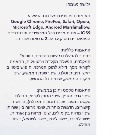
גלישה נעימה!
תאימות דפדפנים ומערכות הפעלה:
Google Chrome, FireFox, Safari, Opera,
Microsoft Edge, Android Marshmallow,
iOS9 – אנו תומכים בכל המכשירים והדפדפנים
הפופולריים בשוק עד לכ-2 גרסאות אחורה.
התאמות כלליות:
כפתור להפעלת נגישות בסיסית, ניווט ע”י
המקלדת, הפעלת מקלדת וירטואלית, התאמה
לקוראי מסך, דילוג לתוכן המרכזי, חיפוש ביטויים
ראשי תיבות וסלנג, שינוי שפת הממשק, שינוי
מיקום הממשק, שינוי גודל הממשק.
התאמות טקסט ותוכן בממשק:
שינוי גדלי הגופן, שינוי הגופן לקריא, הגדלת
טקסט במעבר עכבר (זכוכית מגדלת), הדגשת
קישורים, הדגשת כותרות, שינוי מרווח בין שורות,
שינוי מרווח בין מילים, שינוי מרווח בין אותיות,
יישור למרכז, יישור לימין, יישור לשמאל, יישור
מוחלט.