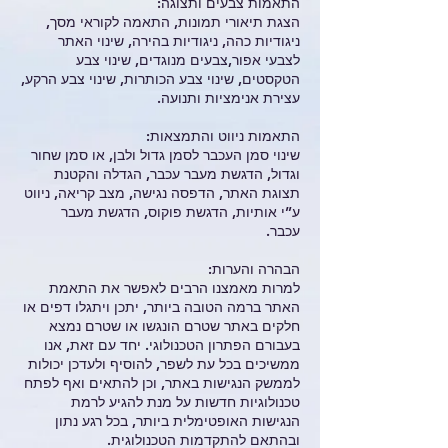
התאמות צבעים ותצוגה:
הצגת תיאורי תמונות, התאמה לקוראי מסך,
ניגודיות כהה, ניגודיות בהירה, שינוי האתר
לצבעי אפור,צבעים מנוגדים, שינוי צבע
הטקסטים, שינוי צבע הכותרות, שינוי צבע הרקע,
עצירת אנימציות ותנועה.
התאמות ניווט והתמצאות:
שינוי סמן העכבר לסמן גדול ולבן, או סמן שחור
וגדול, הדגשת מעבר עכבר, הגדלה והקטנת
תצוגת האתר, הדפסה נגישה, מצב קריאה, ניווט
ע”י אותיות, הדגשת פוקוס, הדגשת מעבר
עכבר.
הבהרה והערות:
למרות מאמצנו הרבים לאפשר את התאמת
האתר ברמה הטובה ביותר, יתכן ויתגלו דפים או
חלקים באתר שטרם הונגשו או שטרם נמצא
בעבורם הפתרון הטכנולוגי. יחד עם זאת, אנו
ממשיכים בכל עת לשפר, להוסיף ולעדכן יכולות
לממשק הנגישות באתר, וכן להתאים ואף לפתח
טכנולוגיות חדשות על מנת להגיע לרמת
הנגישות האופטימלית ביותר, בכל רגע נתון
ובהתאם להתקדמות הטכנולוגית.