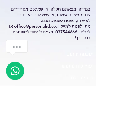
במידה ומצאתם תקלה, או שאינכם מסתדרים
עם ממשק הנגישות, או שיש לכם רעיונות
לשיפורו, נשמח לשמוע מכם.
ניתן לפנות למייל
office@personalid.co.il
או
לטלפון
037544666
. נשמח לעמוד לרשותכם
בכל דרך!
תוכנות חיתום
יפויי כוח מתמשך
כרטיס חכם
Pid Contract נדל״ן
חתימת נוטריון דיגיטלית
שרת חתימות
אודות