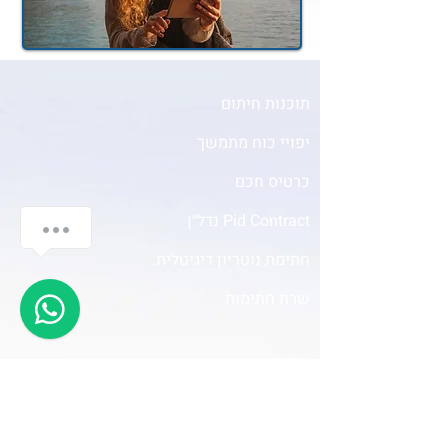
תוכנות חיתום
יפויי כוח מתמשך
כרטיס חכם
Pid Contract נדל״ן
היי נעים מאוד:) פנו אלינו גם כאן
חתימת נוטריון דיגיטלית
1
שרת חתימות
אודות
סניפים
יצירת קשר