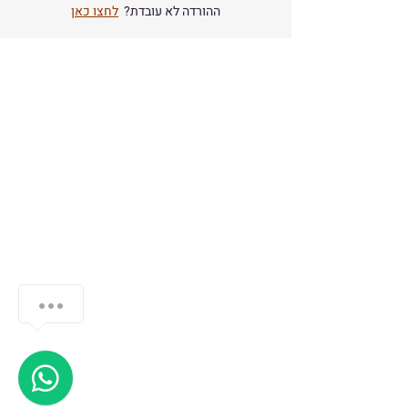
ההורדה לא עובדת?
לחצו כאן
תוכנות חיתום
יפויי כוח מתמשך
כרטיס חכם
Pid Contract נדל״ן
חתימת נוטריון דיגיטלית
שרת חתימות
אודות
סניפים
יצירת קשר