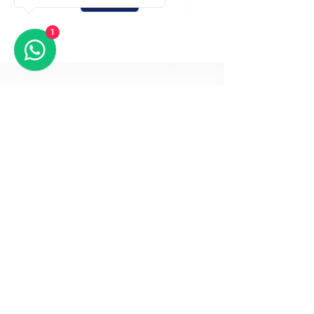
שליחה
1
תוכנות חיתום
יפויי כוח מתמשך
כרטיס חכם
Pid Contract נדל״ן
חתימת נוטריון דיגיטלית
שרת חתימות
אודות
סניפים