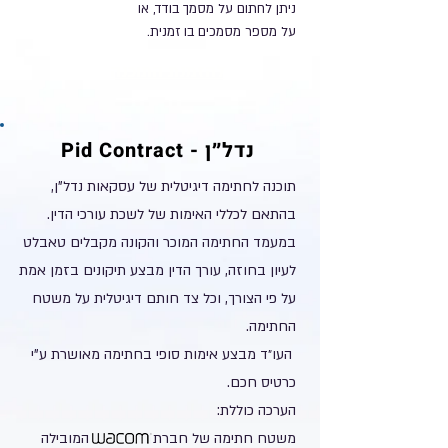
ניתן לחתום על
מסמך בודד, או
Personal Id
על
מספר מסמכים בו זמנית.
להזמנת התוכנה
נדל״ן - Pid Contract
תוכנה לחתימה דיגיטלית של עסקאות נדל"ן,
בהתאם לכללי האימות של לשכת עורכי הדין.
במעמד החתימה המוכר והקונה מקבלים טאבלט
לעיון בחוזה, עורך הדין מבצע תיקונים בזמן אמת
על פי הצורך, וכל צד חותם דיגיטלית על משטח
החתימה.
העו״ד מבצע אימות סופי בחתימה מאושרת ע"י
כרטיס חכם.
הערכה כוללת:
משטח חתימה של חברת המובילה