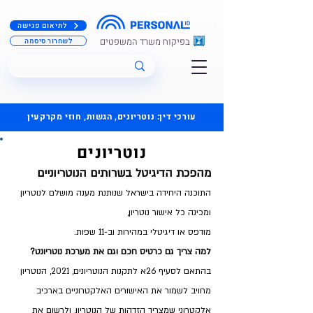
לתיאום פגישה
בפיקוח משרד המשפטים
לשחרור סיסמה
עורכי דין: נוטריונים, הגשות, חוזי מקרקעין
נוטריונים
מהפכת הדיגיטל בשרותים הנוטריוניים
התוכנה היחידה בישראל שנותנת מענה מושלם לנוטריון
ומכינה כל אישור נוטריון,
מודפס או דיגיטלי במהירות וב-11 שפות.
למה צריך גם כרטיס חכם וגם את מערכת נוטריונט?
בהתאם לסעיף 26א לתקנות הנוטריונים, 2021, הנוטריון
מחויב לשמור את האישורים האלקטרוניים בארכיב
אלקטרוני שמצריך הזדהות של הנוטריון, ולרשום את