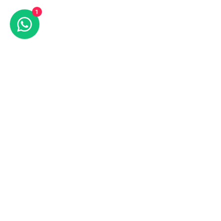
1
Pid Contract נדל״ן
חתימת נוטריון דיגיטלית
שרת חתימות
אודות
סניפים
יצירת קשר
מדיניות פרטיות
טל: 03-7544666