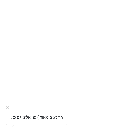
תוכנות חיתום
יפויי כוח מתמשך
היי נעים מאוד:) פנו אלינו גם כאן
כרטיס חכם