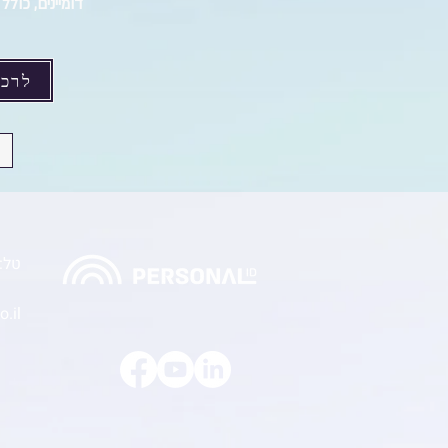
דומיינים, כולל
לרכי
טל: -7544666
.il