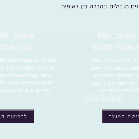
ורחב SSL
אימות L
ואתרי מסחר
עבור ארגון
תעודת SSL שמאמתת את 
של משתמש הקצה, מיועד
של הארגון ומאבטחת נתוני לקו
קאות גבוהים, על ידי אימות
אישורי OV SSL מאמ
הזהות של הארגון באינטרנט. תעודת EV
הארגון, מאפשרים הצפנה יעיל
 רמת האמון הגבוהה ביותר
אינידטורים של אמון בדפדפן
רט החדש בתעשייה...
להמשך קריאה
ישת המוצר
לרכישת המ