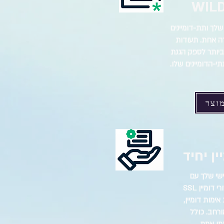
WILD
לך ותת-דומיינים
ה אחת. תעודות
וחה ביותר לספק הגנת
וצר
ן יחיד
שי שלך עם
אישור Single SSL. אישורי דומיין SSL
ימות דומיין,
ורחב. כולל