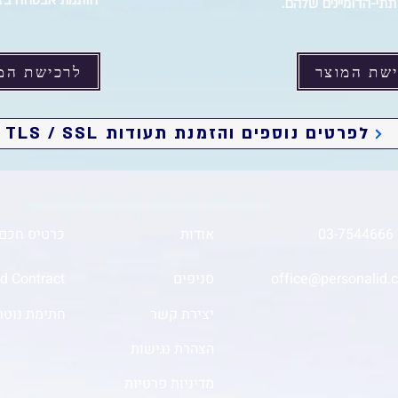
חותמת אבטחה בזמ
 תתי-הדומיינים שלהם.
שת המוצר
לרכישת המ
לפרטים נוספים והזמנת תעודות TLS / SSL
03
אודות
כרטיס חכם
office@personalid.co
סניפים
Pid Contract נדל
יצירת קשר
חתימת נוטרי
הצהרת נגישות
מדיניות פרטיות