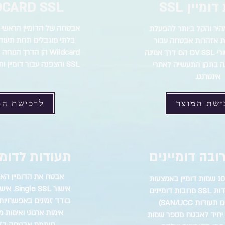
ומיין SSL
CARD SSL
אבטחה של הדומיין הראשי ש
היר והקל ביותר להפעלת
בלתי מוגבלים תחת תעוד
ת אזהרות אבטחה עבור
Wildcard הן הדרך הנ
האתר שלך. אישורי DV SSL הם דרך אמינה
SSL והצפנה עבור דומיין ותתי-הדומיינים שלו.
ה בתקן התעשייה לאתרי
אינטרנט.
ישת המוצר
לרכישת המ
תעודות לדומיי
אבטח את הדומיין האי
אבטחה של עד 100 שמות דומיין באמצעות
תעודה אחת. תעודות SSL מרובות דומיינים
בודד זמינים באפשרויות א
(המכונה לעיתים תעודות SAN/UCC)
אימות ארגוני ואימות מ
יחיד לאבטח מספר שמות