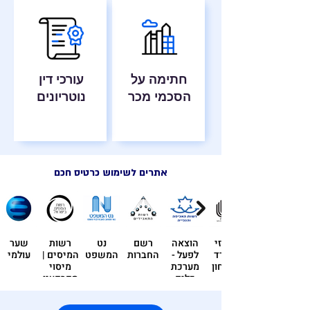
חתימה על
עורכי דין
הסכמי מכר
נוטריונים
אתרים לשימוש כרטיס חכם
מרכזי
הוצאה
רשם
נט
רשות
שער
משרד
לפעל -
החברות
המשפט
המיסים |
עולמי
הבטחון
מערכת
מיסוי
כלים
מקרקעין
שלובים
| דיווח
מע״מ