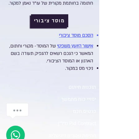
חתומה בחותמת מקורית של עו"ד נאמן למקור.
מוסד ציבורי
הסכם מוסד ציבורי
אישור היועץ משפטי
של המוסד- מקורי וחתום,
המאשר כי הנכם רשאים להנפיק תעודה בשם
הארגון או המוסד הציבורי
.
ניכוי מס במקור.
תוכנות חיתום
יפויי כוח מתמשך
כרטיס חכם
Pid Contract נדל״ן
חתימת נוטריון דיגיטלית