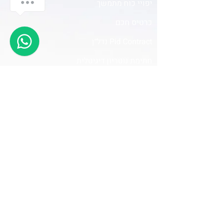
יפויי כוח מתמשך
כרטיס חכם
Pid Contract נדל״ן
חתימת נוטריון דיגיטלית
שרת חתימות
אודות
סניפים
יצירת קשר
מדיניות פרטיות
טל: 03-7544666